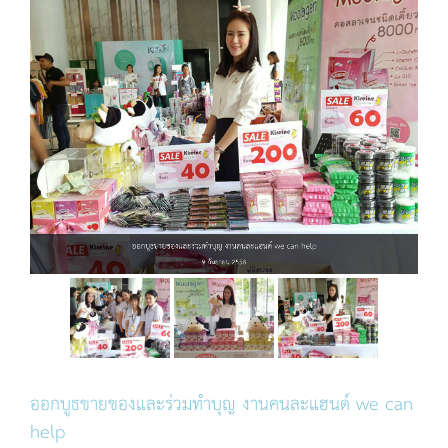
ออกบูธขายของและร่วมทำบุญ งานคนละแฮนด์ we can help
9 กันยายน 2558
ออกบูธขายของและร่วมทำบุญ งานคนละแฮนด์ we can
help