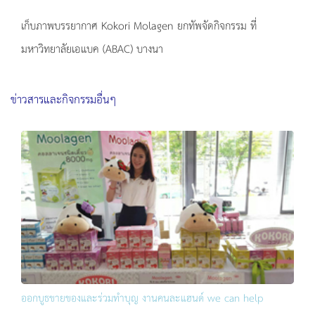
เก็บภาพบรรยากาศ Kokori Molagen ยกทัพจัดกิจกรรม ที่
มหาวิทยาลัยเอแบค (ABAC) บางนา
ข่าวสารและกิจกรรมอื่นๆ
ออกบูธขายของและร่วมทำบุญ งานคนละแฮนด์ we can help