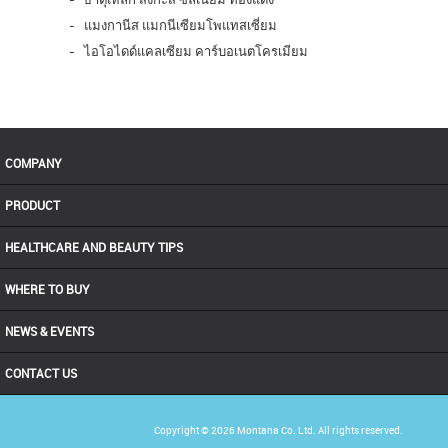
-
แมงกานีส แมกนีเซียมโพแทสเซี่ยม
-
ไอโอไดด์แคลเซียม คาร์บอเนตโครเมียม
COMPANY
PRODUCT
HEALTHCARE AND BEAUTY TIPS
WHERE TO BUY
NEWS & EVENTS
CONTACT US
Copyright © 2026 Montana Co. Ltd. All rights reserved.