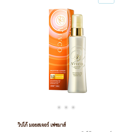
วิปโก้ มอยสเจอร์ เฟซมาส์