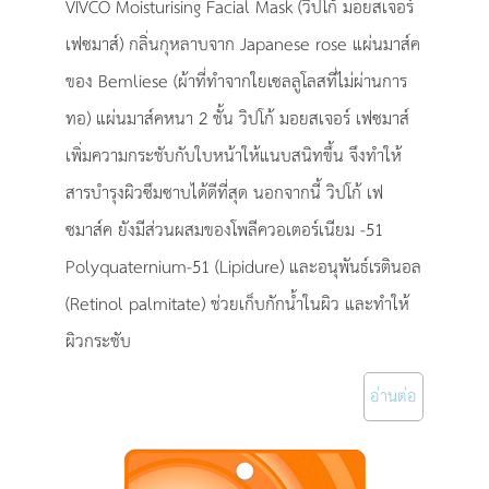
VIVCO Moisturising Facial Mask (วิปโก้ มอยสเจอร์
เฟซมาส์) กลิ่นกุหลาบจาก Japanese rose แผ่นมาส์ค
ของ Bemliese (ผ้าที่ทำจากใยเซลลูโลสที่ไม่ผ่านการ
ทอ) แผ่นมาส์คหนา 2 ชั้น วิปโก้ มอยสเจอร์ เฟซมาส์
เพิ่มความกระชับกับใบหน้าให้แนบสนิทขึ้น จึงทำให้
สารบำรุงผิวซึมซาบได้ดีที่สุด นอกจากนี้ วิปโก้ เฟ
ซมาส์ค ยังมีส่วนผสมของโพลีควอเตอร์เนียม -51
Polyquaternium-51 (Lipidure) และอนุพันธ์เรตินอล
(Retinol palmitate) ช่วยเก็บกักน้ำในผิว และทำให้
ผิวกระชับ
อ่านต่อ