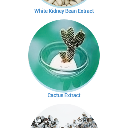
เพิ่มความชุ่มชื้น ทำให้ผิวนุ่
ทำงานร่วมกับ
แอล-กลูตาไ
Good Points :
เผยผิวใหม่ที่เปล่งปลั่ง สดใส
White Kidney Bean Extract
ทำให้ผิวพรรณเปล่งปลั่งลดก
Anti-oxidation
ช่วยกระตุ้นให้ร่างกายมีกา
ข่วยลดเลือนรอยแผลจากสิ
ยิ่งขึ้น
Detoxification
RECOMMENDED PROD
Immune Enhancer
RECOMMENDED PROD
GREEN COFFEE BE
WHITE KIDNEY BE
CHITOSAN
Beauty and Whitening
สารสกัดจากเมล็ดกาแฟเขีย
การทำงานคือ ช่วยกีดขวาง
ไคโตซานละลายในไขมันได้จ
Male Fertility
1. ช่วยลดการดูดซึมน้ำตา
ไซม์อะไมเลส ส่งผลให้ลด
ป้องกันการดูดซึมไขมันจากอ
เลือด
คาร์โบไฮเดรต จึงลดการดู
ไขมันในเลือดจะพร้อมเปลี
RECOMMENDED PROD
2. ช่วยกระตุ้นกระบวนการส
ถูกขับออกจากร่างกายตามก
ตลอดเวลา โดยกรดไขมันสา
3. เหนี่ยวนำให้เกิดกระบว
ข้อดีของการที่คาร์โบไฮเดร
mitochondria ซึ่งจะย่อยส
ย่อยสลายกรดไขมัน) ส่งผล
คาร์โบไฮเดรตในลำไส้ใหญ
พลังงาน
Cactus Extract
นอกจากนี้ในสารสกัดจากเมล
แบคทีเรียตัวดีในลำไส้ทำให
1) มีแคลเซียม :
ช่วยเพิ่มผลในการลดระดับ
พบว่ากรดไขมันชนิดนี้ช่วย
- ไคโตซานมีแคลเซียม ซึ่
ลดความดันชนิดเฉียบพลัน (N
ลำไส้ใหญ่ได้
เกิดโรคกระดูกพรุน
Prazosin)
L-CARNITINE
CACTUS EXTRACT
GARCINIA CAMBOD
RECOMMENDED PROD
- มีการทดลองทางคลินิกที