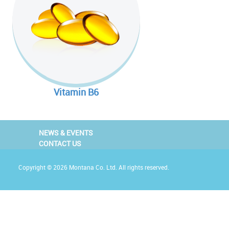
มล็ดกาแฟเขียวยังมีกรดเฟอรูลิก
่วยลดความอยากอาหารและอัตราการ
กคาร์โบไฮเดรต ไม่ให้เปลี่ยนเป็นไข
ะดับความดันโลหิตของการรักษาด้วย
่ละลายน้ำจะทำหน้าที่จับกับไขมันที่
ติของร่างกายที่ทำให้ร่างกาย
 (Nicardipine, Captopril, และ
่ส่วนบนของกระเพาะ และเส้นใยที่
ในหมากฝรั่ง พบว่าไคโตซานเพิ่ม
่อหุ้มไขมันนั้น ไม่ให้เอนไซม์ไลเปส
ันสายยาว
นทางเคมี ก็คือ กรดไฮดร๊อกซีซิตริค
เข้าไปใน mitochondria ซึ่ง
่เป็นสาเหตุให้เกิดหินปูนและฟันผุ
UCTS
ช้ในการสร้างพลังงานโดย
HCA ทำหน้าที่ถึง 2 อย่าง (Dual
แตกโมเลกุลไขมัน ทำให้ไขมันไม่
น beta-oxidation การที่มี Acetyl
ับของ
Serotonin ซึ่งเป็นสารสื่อ
ไคโตซานมีผลเพิ่มภูมิคุ้มกัน โดยหนู
ผนังลำไส้เล็กได้ และถูกขับออกไปใน
Vitamin B6
บ pyruvate dehydrogenase ใน
ละการหลับ มีการศึกษาแสดงว่าการมี
การโตของเซลล์มะเร็งลดลง
ะดับคอเลสเตอรอล และลดการสร้าง
colysis) ส่งผลให้ลดการเปลี่ยน
ผลถึงการลดระดับการบริโภค อารมณ์ดี
UCTS
กัน HCA ลดการทำงานของเอนไซม์
NEWS & EVENTS
คือ การเพิ่มกระบวนการ beta-
CONTACT US
ึ่งเป็นเอนไซม์ที่แปลงคาร์โบไฮเดรต
UCTS
าย กรดอะมิโนแบบกิ่ง (BCAA) โดย
้มีการสร้างไขมันน้อยลง
ต่อร่างกาย ช่วยในการควบคุมระดับ
ป้องกันการดูดซึมของคอลเลสเตอร
่เหมาะสมของน้ำตาลไขมันและ
Copyright © 2026 Montana Co. Ltd. All rights reserved.
น
ลิน (insulin sensitivity) การทำงาน
UCTS
่งจำเป็นสำหรับการเจริญเติบโตที่
ปรตีน
ทำให้ lean body (มวลรวมของ
ยตรงกับโครโมโดลิน หรือโปนตีนที่
ขึ้น
สมองเส้นประสาทผิวหนังและส่วน
นรีเซฟเตอร์ (insulin receptor)
UCTS
คาร์นิทีน
ช่วยลดการนำ CoA กลับมา