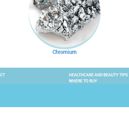
นอกจากนี้ในสารสกัดจากเ
แคลเซียมเข้าสู่ร่างกาย
แอล-คาร์นิทีนอาจมีผลช
1. ช่วย block สารอาหารพว
ซึ่งช่วยเพิ่มผลในการลดร
การทำงานคือ ช่วเส้นใยที่ไม
2) ต้านการเกิดหินปูน:
เผาผลาญพลังงานในสภาวะปก
มัน
ยาลดความดันชนิดเฉียบพลัน
เรารับประทานเข้าไปตั้งแต
ทำงานได้ปกติ กลไกคือ
2. ลดความอยากอาหาร
Prazosin)
มีการศึกษาโดยใส่ไคโตซาน
ละลายน้ำจะสร้างเจลขึ้นมาห
1. เพิ่มการส่งผ่านกรดไขม
สารสกัดจากผลส้มแขกนั้น ใ
pH ในปากและจับแบคทีเรียที
RECOMMENDED PROD
จะย่อยสลายไขมันแล้วถูกใ
(Hydroxy Citric Acid) หรือ 
ที่สร้างจากตับอ่อนเข้ามา
3) ต้านมะเร็ง
:
กระบวนการย่อยสลายกรดไขมั
Effects) HCA สนับสนุนระด
การศึกษาเมื่อเร็วๆนี้พบว่า
Chromium
สามารถถูกดูดซับเข้าไปทาง
CoA มากขึ้นจะช่วยลดระดั
ประสาทที่มีผลต่ออารมณ์แ
ทดลองที่ได้รับไคโตซานมี
รูปของกากอาหาร ช่วยลดร
กระบวนการสลายน้ำตาล (gly
ระดับ Serotonin ที่ดี ส่ง
คาร์โบไฮเดรตเป็นน้ำตาล
RECOMMENDED PROD
LDL ในร่างกายได้
และลดน้ำหนัก ในทางกลับ
CT
HEALTHCARE AND BEAUTY TIPS
2. ทำให้เกิด Sparing effect
BETA-GLUCAN
CHROMIUM
VITAMIN B6
WHERE TO BUY
ATP-citrate-lyase (ACL) ซ
RECOMMENDED PROD
oxidation จะช่วยลดการสล
ส่วนเกินเป็นไขมัน ส่งผลให
หนึ่งในสารอาหารที่จำเป็น
ลดคอลเลสเตอรอล โดยการ
จำเป็นสำหรับการทำงานที
กระบวนการย้อนกลับภายใ
น้ำตาล และความไวของอินซู
RECOMMENDED PROD
อลที่กระเพาะและลำใส้
โปรตีนในร่างกาย มันเป็นสิ
3. ช่วยเพิ่มการสังเคราะห์โ
ของโครเมี่ยมเกี่ยวข้องโด
ร่างกายที่ไม่รวมไขมัน) มาก
เหมาะสมและการพัฒนาของ
ช่วยในการส่งสัญญาณอินซูลิ
RECOMMENDED PROD
4. การกินอาหารเสริมแอล-
อื่น ๆ ของร่างกาย