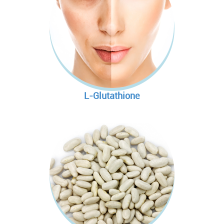
L-Glutathione
COLLAGEN
L-GLUTATHIONE
VITAMIN C
L-Glutathione เป็น Amino A
คอลลาเจนจากปลาทะเลน้ำ
เป็นสารต้านอนุมูลอิสระ ช
เองในร่างกาย แต่มีปริมา
ชั้นหนังแท้ของผิวหนังประ
ฝอย
เป็น Enzyme Glutathione P
เพิ่มความยืดหยุ่นของผิว
ช่วยในการ
เสริมสร้างและ
ป้องกันการเกิดของ Free Ra
เซลล์ต่างๆในร่างกายโดยเ