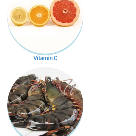
Vitamin C
cid ที่ร่างกายสามารถสร้างขึ้นได้
ลึก
่วยเพิ่มความแข็งแรงของหลอดเลือด
ณน้อยอาจไม่เพียงพอในการนำไปสร้าง
กอบด้วยคอลลาเจนถึง 75 %
eroxidase ซึ่งเป็นสาร Antioxidants
ซ่อมแซม
คอลลาเจน
dicals และป้องกันการเสื่อมของ
ฉพาะเซลล์ตับ