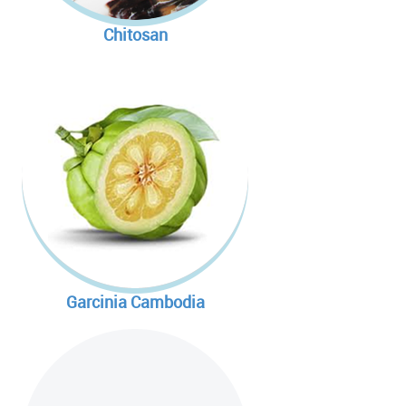
ม
ธโอน
ในการทำให้ผิวขาวกระจ่างใส
ารเกิดริ้วรอย
Chitosan
รเก็บ
แอล-กลูตาไธโอน
ไว้ในตับมาก
ว
UCTS
UCTS
AN EXTRACT
AN EXTRACT
วมีกรดคลอโรจินิกสูง ทำให้มีผล …
 (block) การทำงานของเอน
ึงจับกับไขมันในลำไส้ได้ มีผลช่วย
ลในลำไส้จึงช่วยลดระดับน้ำตาลใน
กระบวนการย่อยสลายสารอาหารกลุม
าหารเข้าสู่กระแสเลือด ซึ่งปกติแล้ว
ดซึมคาร์โบไฮเดรตโมเลกุลใหญ่ และ
่ยนเป็นไขมันสะสมในร่ายกายได้
UCTS
ลายไขมัน (lipolysis)
ระบวนการปกติก่อนที่จะถูกดูดซึม
ยยาวจะถูกส่งผ่านเข้าไปใน
นการ beta-oxidation (กระบวนการ
ตอยู่ในลำไส้ใหญ่ก็คือ
ลายไขมันแล้วถูกใช้ในการสร้าง
ให้เพิ่มการเผาผลาญไขมันในร่างกาย
่จะทำให้เกิดกระบวนการหมักโดย
Garcinia Cambodia
็ดกาแฟเขียวยังมีกรดเฟอรูลิก ซึ่ง
้ได้กรดไขมันสายสั้น ซึ่งมีการศึกษา
ความดันโลหิตของการรักษาด้วย ยา
ลดความเสี่ยงในการเกิดมะเร็ง
งเป็นสารสำคัญในการป้องกันการ
icardipine, Captopril, และ
IA
UCTS
่พบว่าไคโตซานช่วยเพิ่มดูดซึม